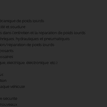
écanique de poids lourds
cité et soudure
sés dans l’entretien et la réparation de poids lourds
echniques, hydrauliques et pneumatiques
ision/réparation de poids lourds
mposants
essaires
e, électrique, électronique, etc.)
us
tion
chaque véhicule
e sécurité
s nouveaux