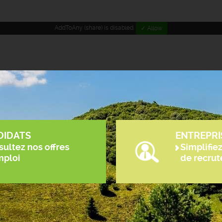
AddToAny (share) is disabled.
✓ Allow
DIDATS
ENTREPRI
ultez nos offres
Simplifie
mploi
de recru