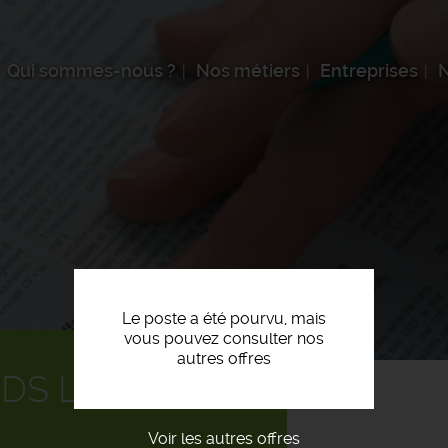
Qui sommes-nous ?
Nos métiers
Entreprises
N
Le poste a été pourvu, mais
vous pouvez consulter nos
autres offres
IDS LOURD F/H
Voir les autres offres