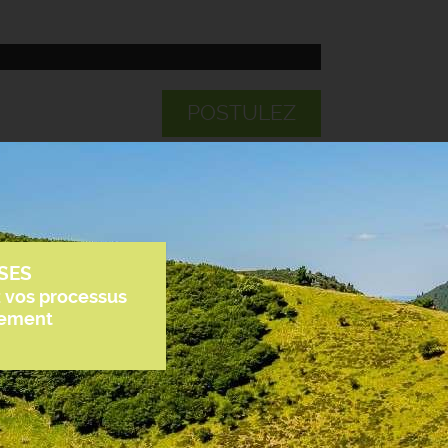
POSTULEZ
SES
z vos processus
tement