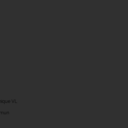
nique VL
mmun