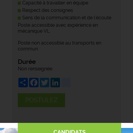
Capacité à travailler en équipe
Respect des consignes
Sens de la communication et de l’écoute
Poste accessible avec expérience en
mécanique VL
Poste non accessible au transports en
commun
Durée
Non renseignée
Share
Facebook
Twitter
LinkedIn
viadeo
POSTULEZ
CANDIDATS