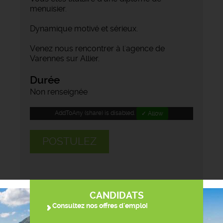
menuisier.
Dynamique motivé et sérieux.
Venez nous rencontrer à l'agence de
Varennes sur Allier.
Durée
Non renseignée
AddToAny (share) is disabled.
✓ Allow
POSTULEZ
CANDIDATS
Consultez nos offres d'emploi