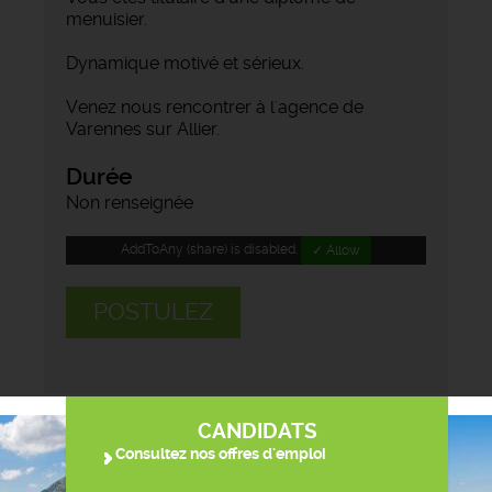
menuisier.
Dynamique motivé et sérieux.
Venez nous rencontrer à l'agence de
Varennes sur Allier.
Durée
Non renseignée
AddToAny (share) is disabled.
✓ Allow
POSTULEZ
CANDIDATS
Consultez nos offres d'emploi