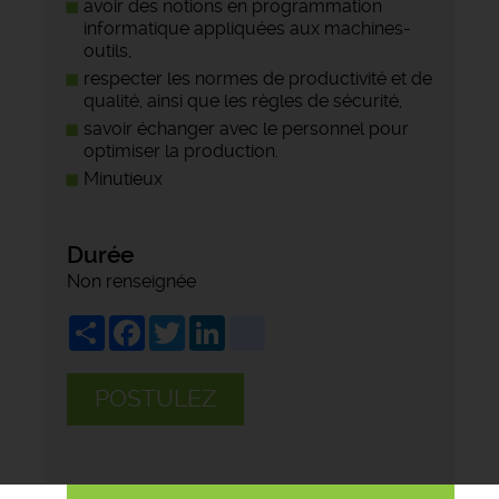
avoir des notions en programmation
informatique appliquées aux machines-
outils,
respecter les normes de productivité et de
qualité, ainsi que les règles de sécurité,
savoir échanger avec le personnel pour
optimiser la production.
Minutieux
Durée
Non renseignée
Share
Facebook
Twitter
LinkedIn
viadeo
POSTULEZ