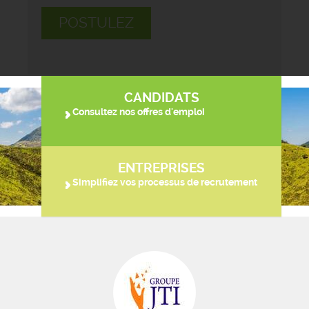
POSTULEZ
CANDIDATS
Consultez nos offres d'emploi
ENTREPRISES
Simplifiez vos processus de recrutement