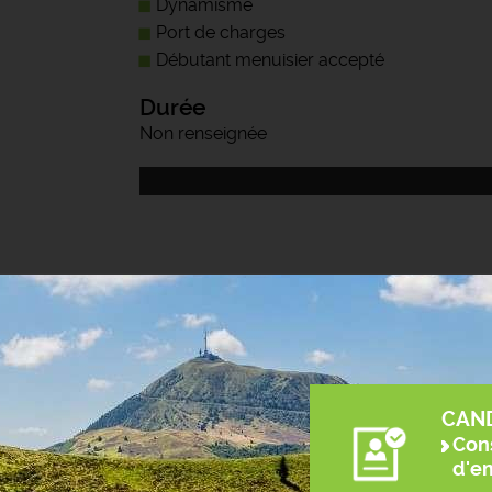
Dynamisme
Port de charges
Débutant menuisier accepté
Durée
Non renseignée
CAN
Cons
d'e