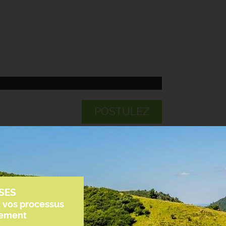
POSTULEZ
SES
z vos processus
tement