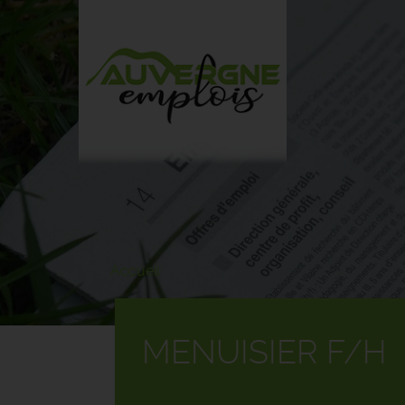
Aller
au
contenu
principal
Accueil
MENUISIER F/H