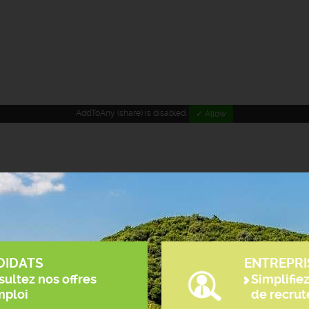
AddToAny (share) is disabled.
✓ Allow
DIDATS
ENTREPRI
ultez nos offres
Simplifie
mploi
de recru