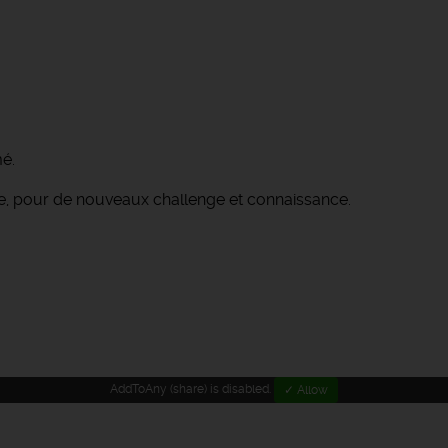
é.
se, pour de nouveaux challenge et connaissance.
AddToAny (share) is disabled.
✓ Allow