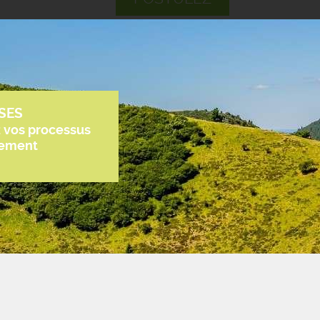
SES
z vos processus
tement