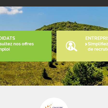
DIDATS
ENTREPRI
ultez nos offres
Simplifie
mploi
de recru