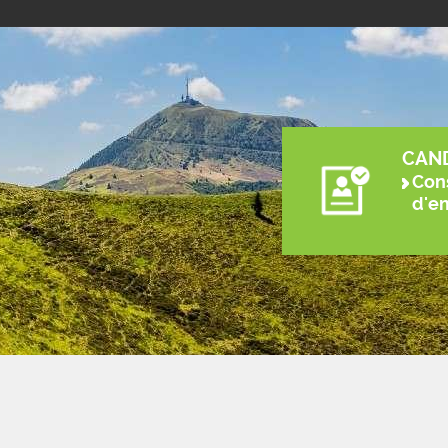
CAN
Cons
d'e