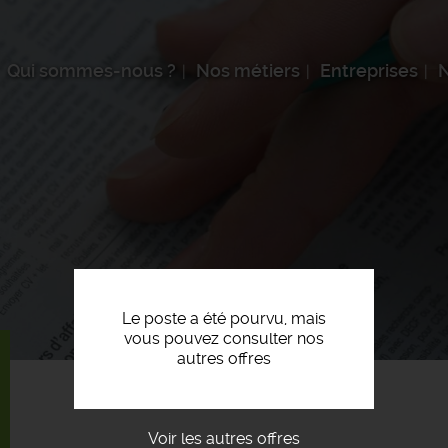
Qui sommes-nous ?
Nos métiers
Entreprises
N
Le poste a été pourvu, mais
vous pouvez consulter nos
autres offres
Voir les autres offres