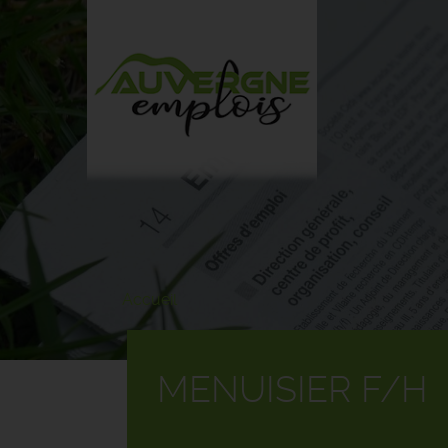
Aller
au
contenu
principal
Accueil
MENUISIER F/H