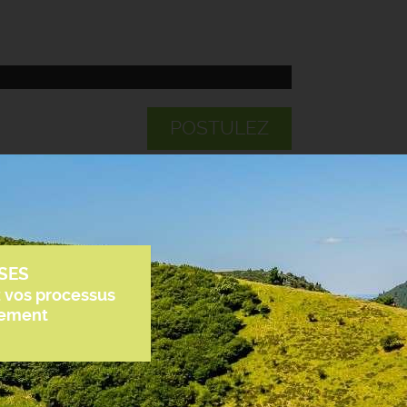
POSTULEZ
SES
z vos processus
tement