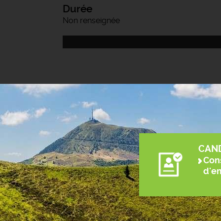
Durée
Non renseignée
CAN
Cons
d'e