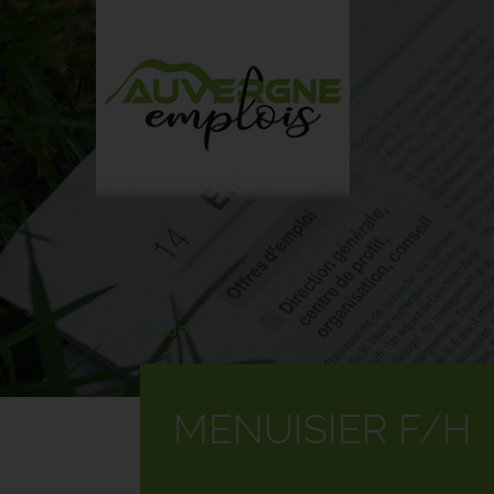
Aller
au
contenu
principal
Accueil
MENUISIER F/H