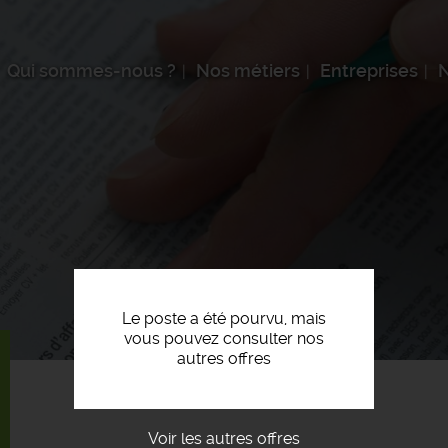
Qui sommes-nous ?
Nos métiers
Entreprises
N
Le poste a été pourvu, mais
vous pouvez consulter nos
autres offres
Voir les autres offres