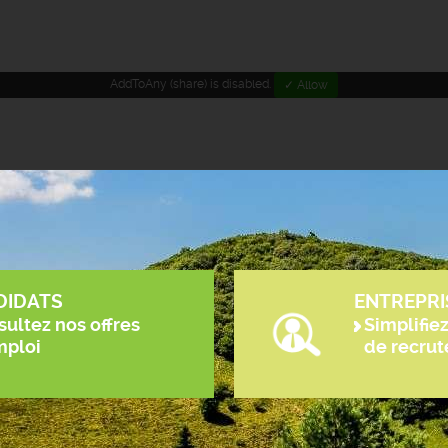
AddToAny (share) is disabled.
✓ Allow
DIDATS
ENTREPRI
ultez nos offres
Simplifie
mploi
de recru