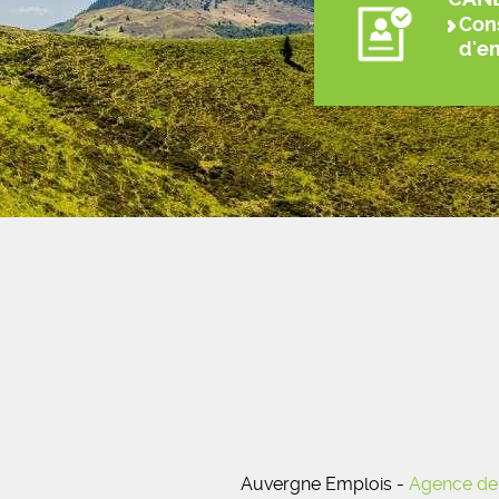
Cons
d'e
Auvergne Emplois -
Agence de 