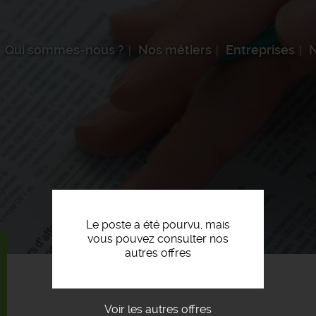
Qui sommes-nous ?
Nos métiers
Entreprises
N
Le poste a été pourvu, mais
vous pouvez consulter nos
autres offres
Voir les autres offres