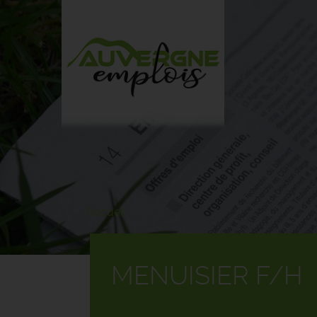
Aller
au
contenu
principal
Accueil
MENUISIER F/H