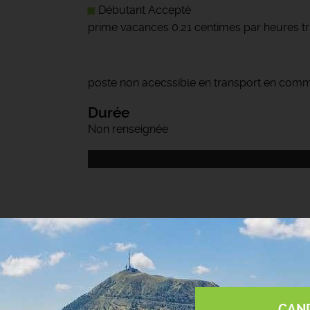
Débutant Accepté
prime vacances 0.21 centimes par heures tra
poste non acecssible en transport en com
Durée
Non renseignée
CAN