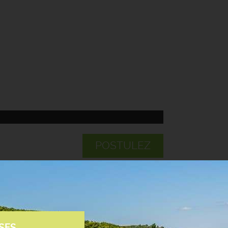
POSTULEZ
SES