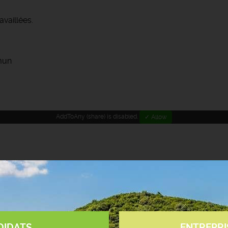
vaillées.
mun
AddToAny (share) is disabled.
✓ Allow
DIDATS
ENTREPRI