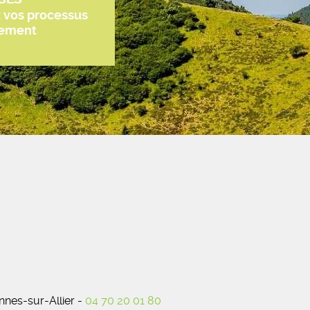
z vos processus
tement
nes-sur-Allier -
04 70 20 01 80