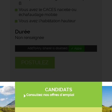
B.
Vous avez le CACES nacelle ou
échafaudage mobile
Vous avez l'habilitation hauteur
Durée
Non renseignée
AddToAny (share) is disabled.
✓ Allow
POSTULEZ
CANDIDATS
Consultez nos offres d'emploi