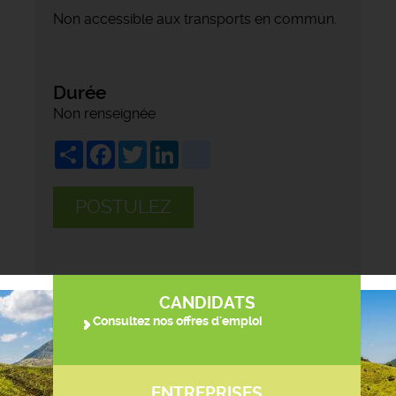
Non accessible aux transports en commun.
Durée
Non renseignée
Share
Facebook
Twitter
LinkedIn
viadeo
POSTULEZ
CANDIDATS
Consultez nos offres d'emploi
ENTREPRISES