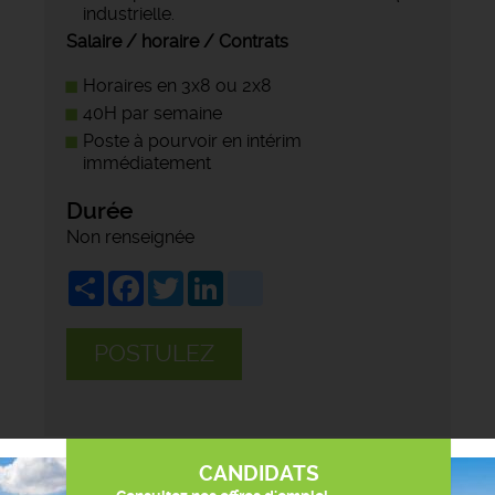
industrielle.
Salaire / horaire / Contrats
Horaires en 3x8 ou 2x8
40H par semaine
Poste à pourvoir en intérim
immédiatement
Durée
Non renseignée
Share
Facebook
Twitter
LinkedIn
viadeo
POSTULEZ
CANDIDATS