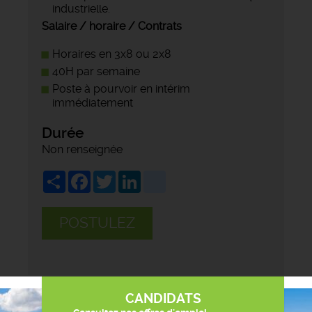
industrielle.
Salaire / horaire / Contrats
Horaires en 3x8 ou 2x8
40H par semaine
Poste à pourvoir en intérim
immédiatement
Durée
Non renseignée
Share
Facebook
Twitter
LinkedIn
viadeo
POSTULEZ
CANDIDATS