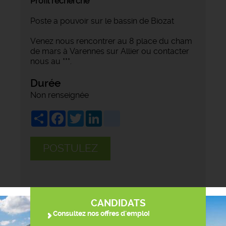
Profil recherché
Poste a pouvoir sur le bassin de Biozat
Venez nous rencontrer au 8 place du cham
de mars à Varennes sur Allier ou contacter
nous au ***.
Durée
Non renseignée
Share
Facebook
Twitter
LinkedIn
viadeo
POSTULEZ
CANDIDATS
Consultez nos offres d'emploi