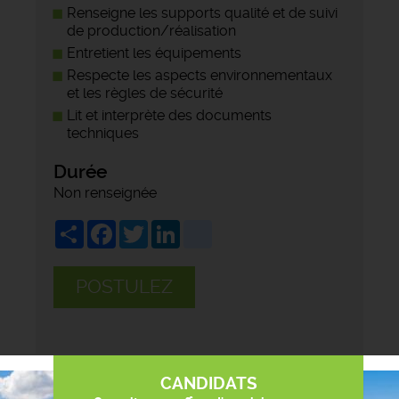
Renseigne les supports qualité et de suivi
de production/réalisation
Entretient les équipements
Respecte les aspects environnementaux
et les règles de sécurité
Lit et interprète des documents
techniques
Durée
Non renseignée
Share
Facebook
Twitter
LinkedIn
viadeo
POSTULEZ
CANDIDATS