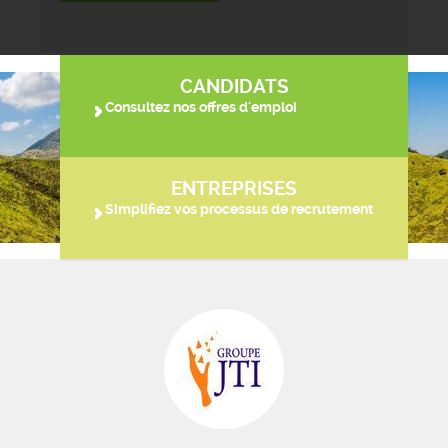
CANDIDATS
Consultez nos offres d'emploi
ENTREPRISES
Simplifiez vos processus de recrutement