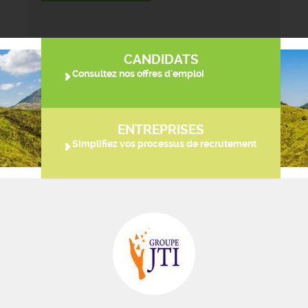
CANDIDATS
Consultez nos offres d'emploi
ENTREPRISES
Simplifiez vos processus de recrutement