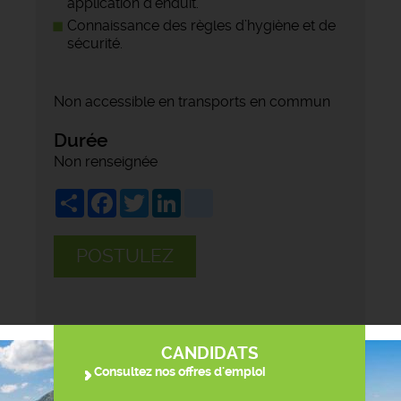
application d’enduit.
Connaissance des règles d’hygiène et de
sécurité.
Non accessible en transports en commun
Durée
Non renseignée
Share
Facebook
Twitter
LinkedIn
viadeo
POSTULEZ
CANDIDATS
Consultez nos offres d'emploi