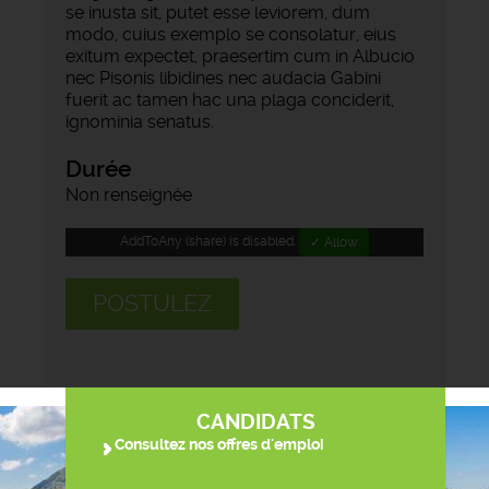
se inusta sit, putet esse leviorem, dum
modo, cuius exemplo se consolatur, eius
exitum expectet, praesertim cum in Albucio
nec Pisonis libidines nec audacia Gabini
fuerit ac tamen hac una plaga conciderit,
ignominia senatus.
Durée
Non renseignée
AddToAny (share) is disabled.
✓ Allow
POSTULEZ
CANDIDATS
Consultez nos offres d'emploi