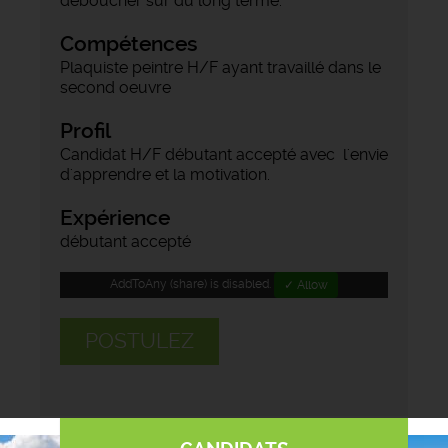
déboucher sur du long terme.
Compétences
Plaquiste peintre H/F ayant travaillé dans le
second oeuvre
Profil
Candidat H/F débutant accepté avec l'envie
d'apprendre et la motivation.
Expérience
débutant accepté
AddToAny (share) is disabled.
✓ Allow
POSTULEZ