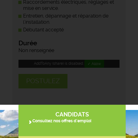
Raccordements électriques, réglages et
mise en service.
Entretien, dépannage et réparation de
l’installation.
Débutant accepté
Durée
Non renseignée
AddToAny (share) is disabled.
✓ Allow
POSTULEZ
CANDIDATS
Consultez nos offres d'emploi