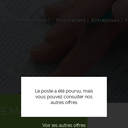
Qui sommes-nous ?
Nos métiers
Entreprises
N
Le poste a été pourvu, mais
vous pouvez consulter nos
autres offres
E MAGASIN F/H
Voir les autres offres