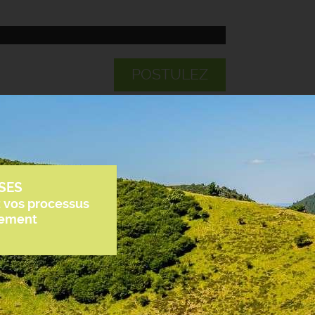
POSTULEZ
SES
z vos processus
tement