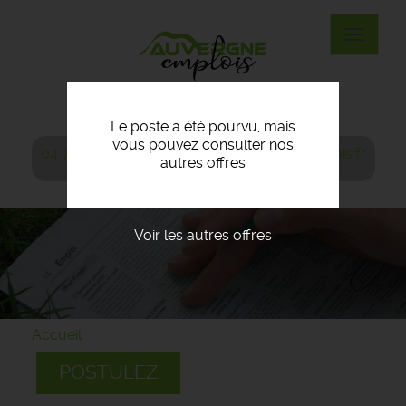
Aller
au
Toggle
contenu
navigat
principal
Le poste a été pourvu, mais
vous pouvez consulter nos
04 70 20 01 80
agence@auvergne-emplois.fr
autres offres
Voir les autres offres
Accueil
POSTULEZ