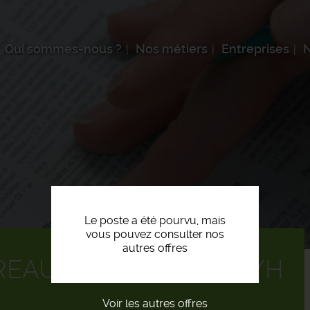
Qui sommes-nous ?
Nos métiers
Entreprises
N
Le poste a été pourvu, mais
vous pouvez consulter nos
autres offres
EAU D'ÉTUDES CDI F/H
Voir les autres offres