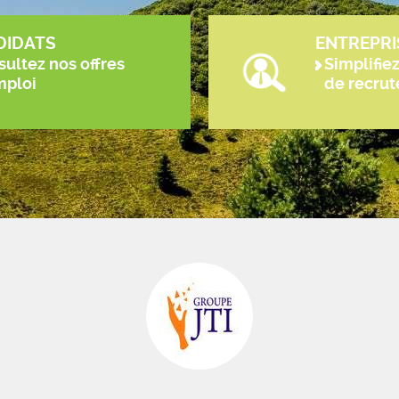
DIDATS
ENTREPRI
ultez nos offres
Simplifie
mploi
de recru