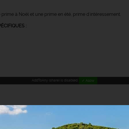
prime à Noël et une prime en été, prime d'intéressement.
CIFIQUES :
AddToAny (share) is disabled.
✓ Allow