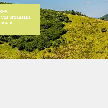
SES
z vos processus
tement