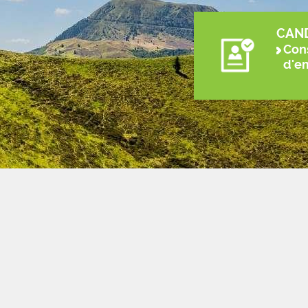
CAN
Cons
d'e