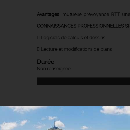
Avantages :
mutuelle, prévoyance, RTT, une 
CONNAISSANCES PROFESSIONNELLES SPÉ
 Logiciels de calculs et dessins
 Lecture et modifications de plans
Durée
Non renseignée