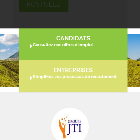
POSTULEZ
CANDIDATS
Consultez nos offres d'emploi
ENTREPRISES
Simplifiez vos processus de recrutement