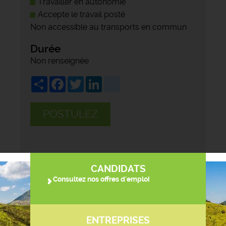
Travailler en autonomie
Accepte le travail posté
Non accessible au transports en commun
Durée
Non renseignée
Share
Facebook
Twitter
LinkedIn
viadeo
POSTULEZ
CANDIDATS
Consultez nos offres d'emploi
ENTREPRISES